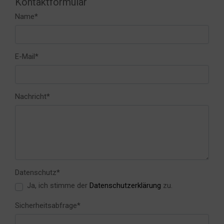
Kontaktformular
Pflichtfeld
Name
*
Pflichtfeld
E-Mail
*
Pflichtfeld
Nachricht
*
Pflichtfeld
Datenschutz
*
Ja, ich stimme der
Datenschutzerklärung
zu.
Pflichtfeld
Sicherheitsabfrage
*